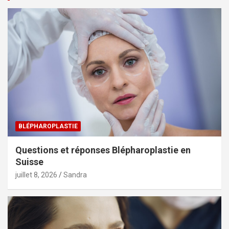
i
n
a
t
i
o
n
d
BLÉPHAROPLASTIE
e
Questions et réponses Blépharoplastie en
s
Suisse
p
juillet 8, 2026
Sandra
u
b
l