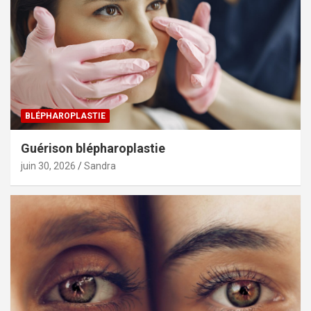
i
c
a
t
i
o
BLÉPHAROPLASTIE
n
Guérison blépharoplastie
s
juin 30, 2026
Sandra