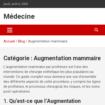
A
jeudi, août 6, 2026
l
l
Médecine
e
r
a
u
c
Accueil
Blog
Augmentation mammaire
o
n
t
e
Catégorie :
Augmentation mammaire
n
u
L’augmentation mammaire par prothèses est l’une des
interventions de chirurgie esthétique les plus populaires au
monde. Ce guide complet vous donnera une vue d’ensemble
des différents aspects de cette procédure, y compris les types
de prothèses, le processus chirurgical, les risques, et les soins
post-opératoires.
1.
Qu’est-ce que l’Augmentation