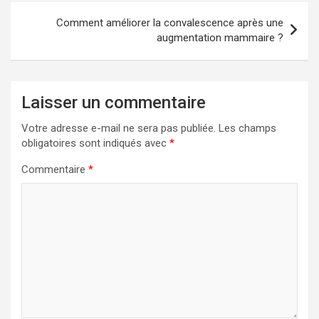
v
Comment améliorer la convalescence après une
i
augmentation mammaire ?
g
a
Laisser un commentaire
t
i
Votre adresse e-mail ne sera pas publiée.
Les champs
obligatoires sont indiqués avec
*
o
n
Commentaire
*
d
e
l
’
a
r