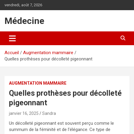
A
vendredi, août 7, 2026
l
l
Médecine
e
r
a
u
c
Accueil
Augmentation mammaire
o
Quelles prothèses pour décolleté pigeonnant
n
t
e
n
AUGMENTATION MAMMAIRE
u
Quelles prothèses pour décolleté
pigeonnant
janvier 16, 2025
Sandra
Un décolleté pigeonnant est souvent perçu comme le
summum de la féminité et de l’élégance. Ce type de