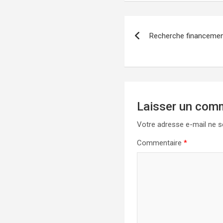
N
Recherche financemen
a
v
i
g
Laisser un com
a
Votre adresse e-mail ne s
Commentaire
*
t
i
o
n