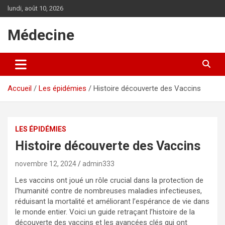
A
lundi, août 10, 2026
l
l
Médecine
e
r
a
u
c
Accueil
Les épidémies
Histoire découverte des Vaccins
o
n
t
e
LES ÉPIDÉMIES
n
u
Histoire découverte des Vaccins
novembre 12, 2024
admin333
Les vaccins ont joué un rôle crucial dans la protection de
l’humanité contre de nombreuses maladies infectieuses,
réduisant la mortalité et améliorant l’espérance de vie dans
le monde entier. Voici un guide retraçant l’histoire de la
découverte des vaccins et les avancées clés qui ont