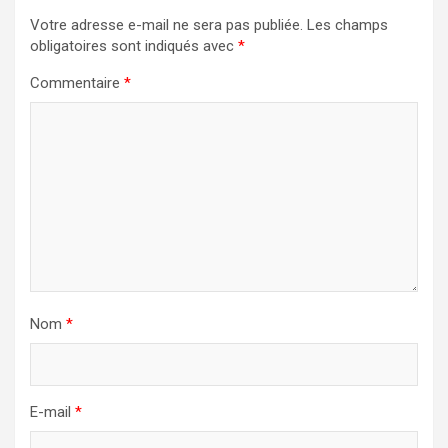
t
Votre adresse e-mail ne sera pas publiée.
Les champs
i
obligatoires sont indiqués avec
*
o
Commentaire
*
n
d
e
l
’
a
r
Nom
*
t
i
c
E-mail
*
l