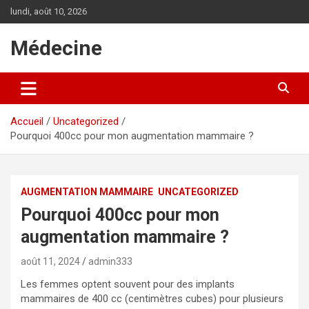
A
lundi, août 10, 2026
l
l
Médecine
e
r
a
u
c
Accueil
Uncategorized
o
Pourquoi 400cc pour mon augmentation mammaire ?
n
t
e
n
AUGMENTATION MAMMAIRE
UNCATEGORIZED
u
Pourquoi 400cc pour mon
augmentation mammaire ?
août 11, 2024
admin333
Les femmes optent souvent pour des implants
mammaires de 400 cc (centimètres cubes) pour plusieurs