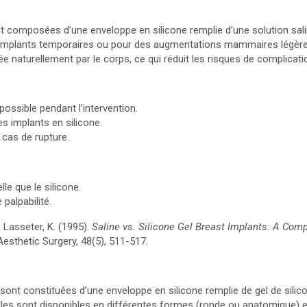
 composées d’une enveloppe en silicone remplie d’une solution saline
implants temporaires ou pour des augmentations mammaires légères.
ée naturellement par le corps, ce qui réduit les risques de complicat
ossible pendant l’intervention.
s implants en silicone.
 cas de rupture.
le que le silicone.
 palpabilité.
& Lasseter, K. (1995).
Saline vs. Silicone Gel Breast Implants: A Com
Aesthetic Surgery, 48(5), 511-517.
sont constituées d’une enveloppe en silicone remplie de gel de silic
Elles sont disponibles en différentes formes (ronde ou anatomique) et