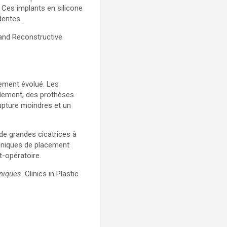
 Ces implants en silicone
dentes.
 and Reconstructive
lement évolué. Les
lèlement, des prothèses
rupture moindres et un
de grandes cicatrices à
chniques de placement
t-opératoire.
hniques
. Clinics in Plastic