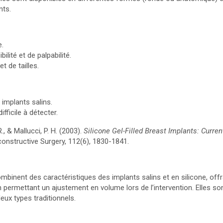
nts.
e.
ilité et de palpabilité.
t de tailles.
implants salins.
ifficile à détecter.
, & Mallucci, P. H. (2003).
Silicone Gel-Filled Breast Implants: Curre
constructive Surgery, 112(6), 1830-1841.
binent des caractéristiques des implants salins et en silicone, offr
n permettant un ajustement en volume lors de l’intervention. Elles 
eux types traditionnels.