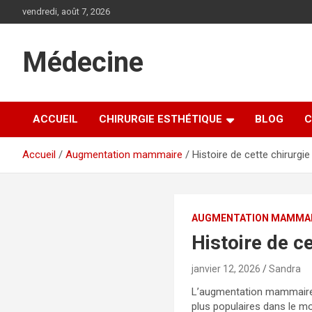
A
vendredi, août 7, 2026
l
l
e
Médecine
r
a
u
c
ACCUEIL
CHIRURGIE ESTHÉTIQUE
BLOG
C
o
n
t
Accueil
Augmentation mammaire
Histoire de cette chirurg
e
n
u
AUGMENTATION MAMMA
Histoire de c
janvier 12, 2026
Sandra
L’augmentation mammaire p
plus populaires dans le m