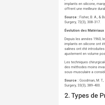
implants en silicone, mar
offrent une meilleure dur
Source :
Fisher, B. A., & B
Surgery, 72(3), 308-317.
Évolution des Matériaux
Depuis les années 1960, l
implants en silicone ont é
salines ont été introduite
ajustement en volume poss
Les techniques chirurgica
des méthodes moins invasi
sous-musculaire a considé
Source :
Goodman, M. T., &
Surgery, 33(3), 389-400.
2. Types de 