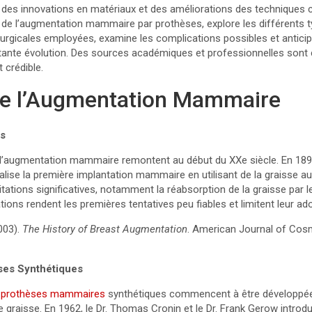
des innovations en matériaux et des améliorations des techniques ch
re de l’augmentation mammaire par prothèses, explore les différents 
irurgicales employées, examine les complications possibles et antici
nte évolution. Des sources académiques et professionnelles sont c
 crédible.
 de l’Augmentation Mammaire
es
d’augmentation mammaire remontent au début du XXe siècle. En 1895,
réalise la première implantation mammaire en utilisant de la graisse 
ations significatives, notamment la réabsorption de la graisse par l
tions rendent les premières tentatives peu fiables et limitent leur ad
003).
The History of Breast Augmentation
. American Journal of Cosm
ses Synthétiques
s
prothèses mammaires
synthétiques commencent à être développées
e graisse. En 1962, le Dr. Thomas Cronin et le Dr. Frank Gerow introd