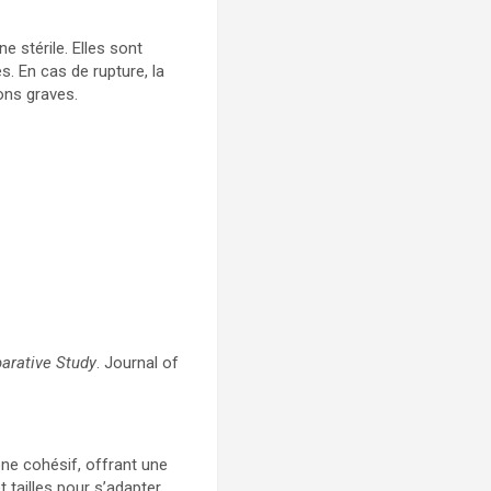
 stérile. Elles sont
 En cas de rupture, la
ions graves.
parative Study
. Journal of
one cohésif, offrant une
 tailles pour s’adapter